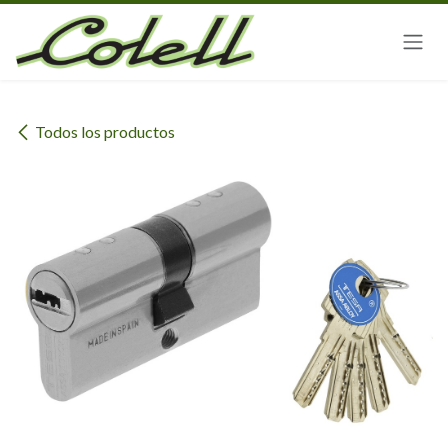
Ir al contenido
Todos los productos