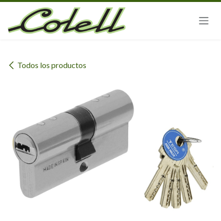
Ir al contenido
Todos los productos