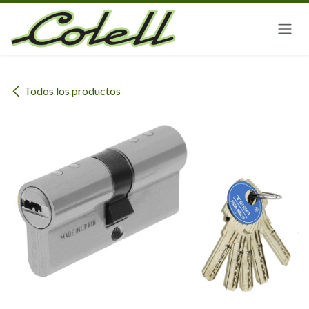
Ir al contenido
Todos los productos