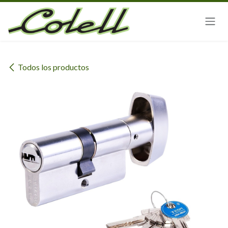
Ir al contenido
Todos los productos