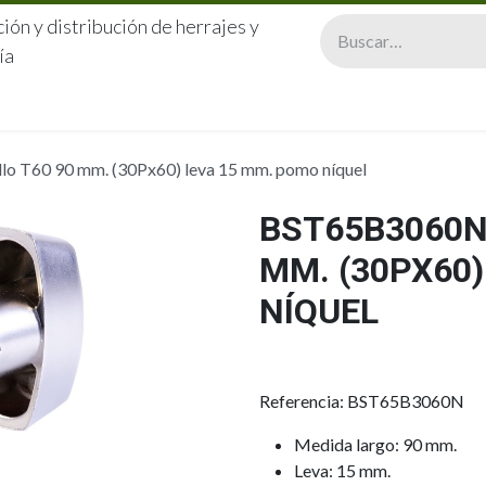
ión y distribución de herrajes y
ía
CERRAJERÍA
QUIÉNES SOMOS
CATÁLOGOS
CONTA
 T60 90 mm. (30Px60) leva 15 mm. pomo níquel
BST65B3060N 
MM. (30PX60
NÍQUEL
Referencia: BST65B3060N
Medida largo: 90 mm.
Leva: 15 mm.