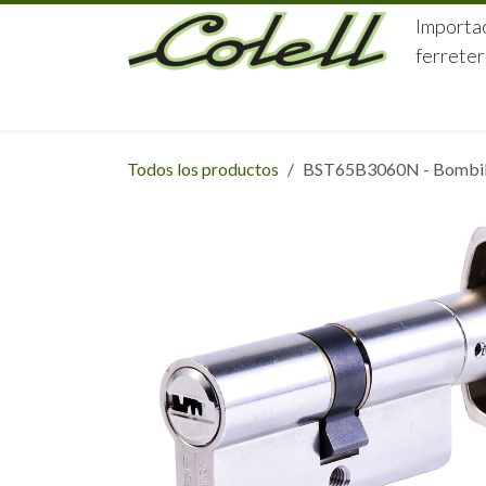
Ir al contenido
Importac
ferreter
HOME
HERRAJES
FERRETERÍA
Todos los productos
BST65B3060N - Bombillo