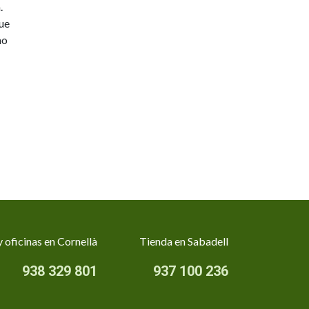
.
ue
mo
 oficinas en Cornellà
Tienda en Sabadell
938 329 801
937 100 236