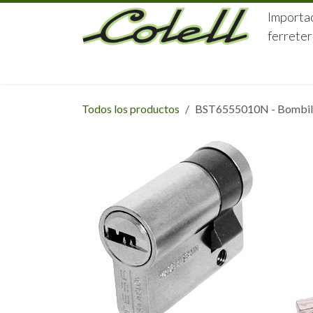
Ir al contenido
Importac
ferreter
HOME
HERRAJES
FERRETERÍA
Todos los productos
BST6555010N - Bombillo