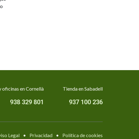
go
 oficinas en Cornellà
Tienda en Sabadell
938 329 801
937 100 236
iso Legal
•
Privacidad
•
Política de cookies