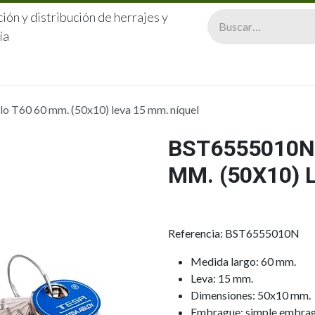
ión y distribución de herrajes y
ía
CERRAJERÍA
QUIÉNES SOMOS
CATÁLOGOS
CONTA
 T60 60 mm. (50x10) leva 15 mm. níquel
BST6555010N 
MM. (50X10) 
Referencia: BST6555010N
Medida largo: 60 mm.
Leva: 15 mm.
Dimensiones: 50x10 mm.
Embrague: simple embra