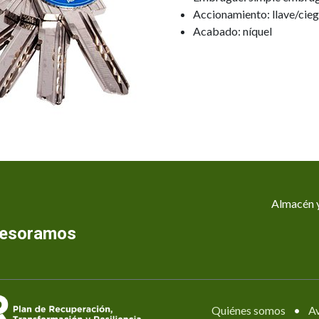
Accionamiento: llave/cie
Acabado: níquel
Almacén y
asesoramos
Quiénes somos
•
Av