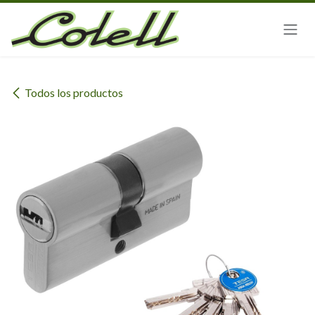
Ir al contenido
Todos los productos