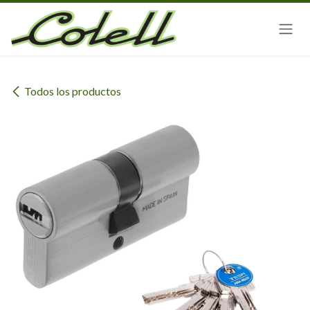
Ir al contenido
Todos los productos