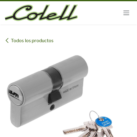
Ir al contenido
Todos los productos