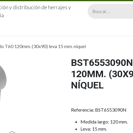
ión y distribución de herrajes y
ía
CERRAJERÍA
QUIÉNES SOMOS
CATÁLOGOS
CONTA
 T60 120mm. (30x90) leva 15 mm. níquel
BST6553090N
120MM. (30X9
NÍQUEL
Referencia: BST6553090N
Medida largo: 120 mm.
Leva: 15 mm.