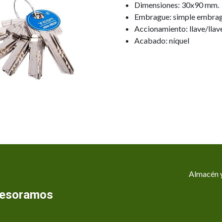
Dimensiones: 30x90 mm.
Embrague: simple embra
Accionamiento: llave/llav
Acabado: níquel
Almacén y
asesoramos