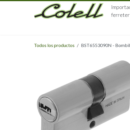
Ir al contenido
Importac
ferreter
HOME
HERRAJES
FERRETERÍA
Todos los productos
BST6553090N - Bombillo