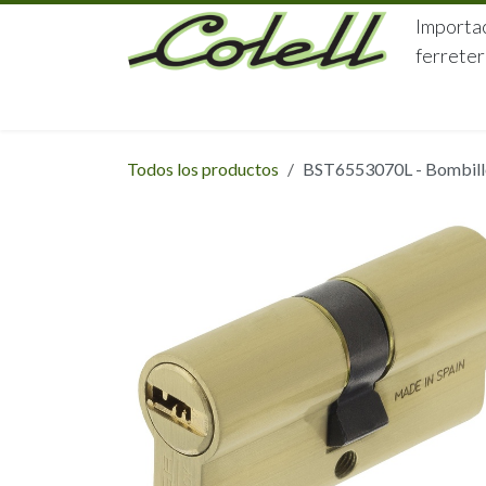
Ir al contenido
Importac
ferreter
HOME
HERRAJES
FERRETERÍA
Todos los productos
BST6553070L - Bombillo