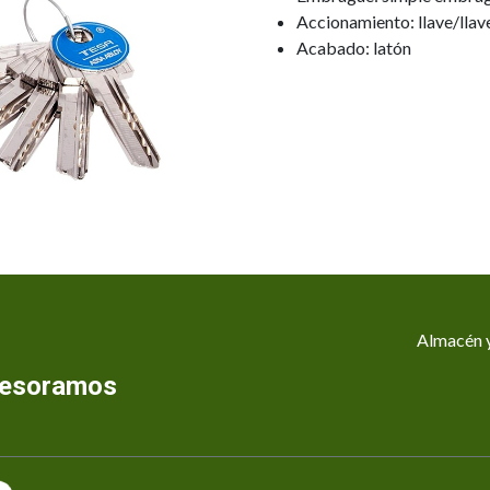
Accionamiento: llave/llav
Acabado: latón
Almacén y
asesoramos