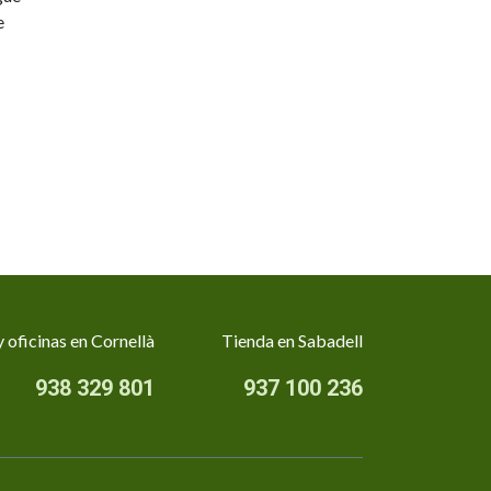
e
 oficinas en Cornellà
Tienda en Sabadell
938 329 801
937 100 236