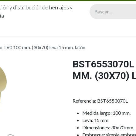
ión y distribución de herrajes y
ía
CERRAJERÍA
QUIÉNES SOMOS
CATÁLOGOS
CONTA
 T60 100 mm. (30x70) leva 15 mm. latón
BST6553070L 
MM. (30X70) 
Referencia: BST6553070L
Medida largo: 100 mm.
Leva: 15 mm.
Dimensiones: 30x70 mm.
Embrague: simple embra