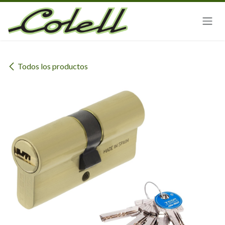
Ir al contenido
Todos los productos