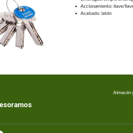
Accionamiento: llave/llav
Acabado: latón
Almacén y
asesoramos