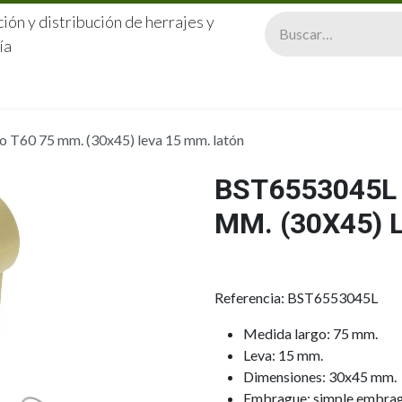
ión y distribución de herrajes y
ía
CERRAJERÍA
QUIÉNES SOMOS
CATÁLOGOS
CONTA
 T60 75 mm. (30x45) leva 15 mm. latón
BST6553045L 
MM. (30X45) 
Referencia: BST6553045L
Medida largo: 75 mm.
Leva: 15 mm.
Dimensiones: 30x45 mm.
Embrague: simple embra