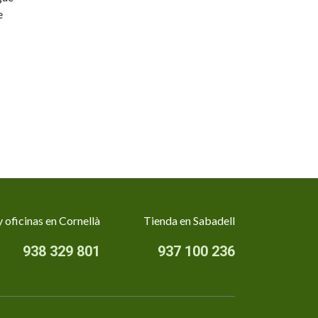
e
 oficinas en Cornellà
Tienda en Sabadell
938 329 801
937 100 236