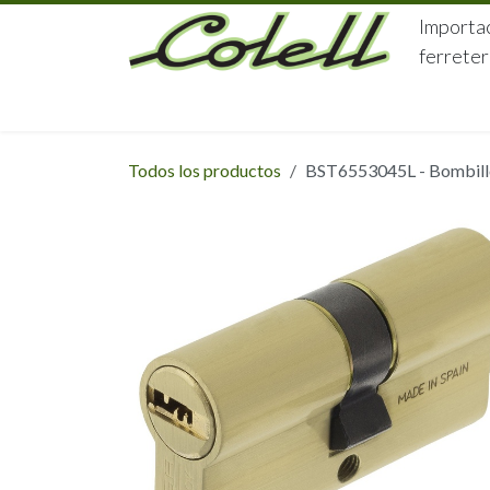
Ir al contenido
Importac
ferreter
HOME
HERRAJES
FERRETERÍA
Todos los productos
BST6553045L - Bombillo