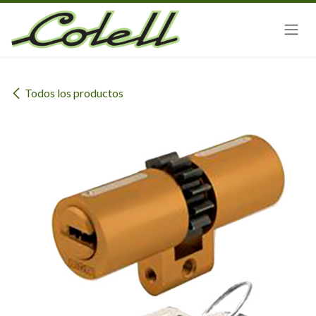
Ir al contenido
Todos los productos