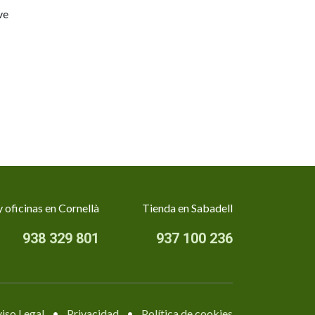
ve
 oficinas en Cornellà
Tienda en Sabadell
938 329 801
937 100 236
iso Legal
•
Privacidad
•
Política de cookies