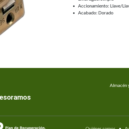
Accionamiento: Llave/Lla
Acabado: Dorado
Almacén y
asesoramos
Quiénes somos
•
Av