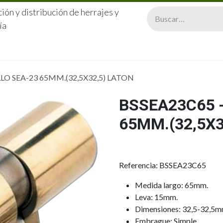
ión y distribución de herrajes y
ía
CERRAJERÍA
QUIÉNES SOMOS
CATÁLOGOS
CONTA
LO SEA-23 65MM.(32,5X32,5) LATON
BSSEA23C65 
65MM.(32,5X3
Referencia: BSSEA23C65
Medida largo: 65mm.
Leva: 15mm.
Dimensiones: 32,5-32,5m
Embrague: Simple