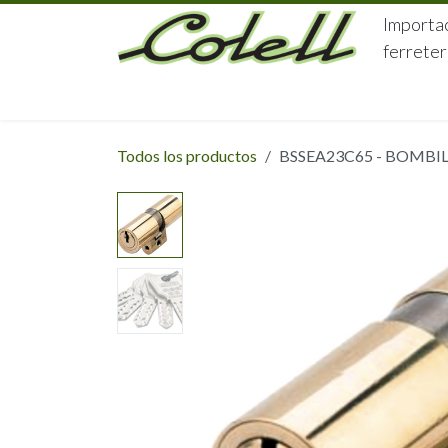
Ir al contenido
Importac
ferreter
HOME
HERRAJES
FERRETERÍA
Todos los productos
BSSEA23C65 - BOMBIL