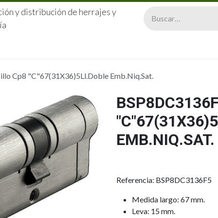
ión y distribución de herrajes y
ía
CERRAJERÍA
QUIÉNES SOMOS
CATÁLOGOS
CONTA
lo Cp8 "C"67(31X36)5Ll.Doble Emb.Niq.Sat.
BSP8DC3136F
"C"67(31X36)
EMB.NIQ.SAT.
Referencia: BSP8DC3136F5
Medida largo: 67 mm.
Leva: 15 mm.