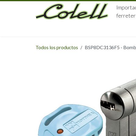
Ir al contenido
Importac
ferreter
HOME
HERRAJES
FERRETERÍA
Todos los productos
BSP8DC3136F5 - Bombil