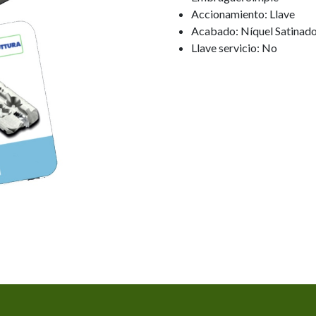
Accionamiento: Llave
Acabado: Níquel Satinad
Llave servicio: No