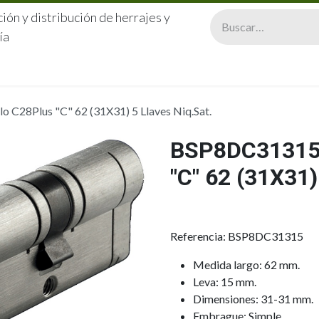
ión y distribución de herrajes y
ía
CERRAJERÍA
QUIÉNES SOMOS
CATÁLOGOS
CONTA
 C28Plus "C" 62 (31X31) 5 Llaves Niq.Sat.
BSP8DC31315
"C" 62 (31X31
Referencia: BSP8DC31315
Medida largo: 62 mm.
Leva: 15 mm.
Dimensiones: 31-31 mm.
Embrague: Simple