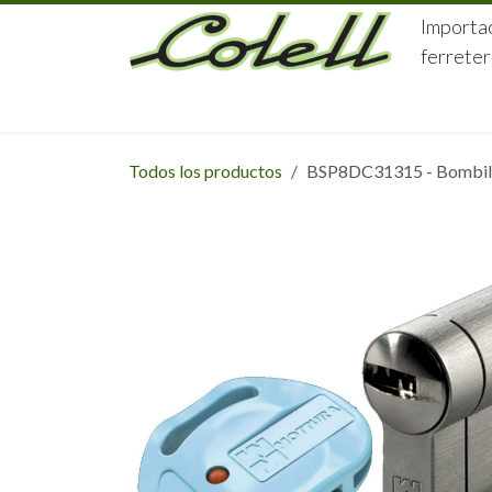
Ir al contenido
Importac
ferreter
HOME
HERRAJES
FERRETERÍA
Todos los productos
BSP8DC31315 - Bombillo