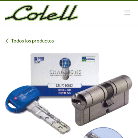
Ir al contenido
Todos los productos