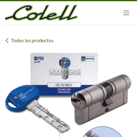
Ir al contenido
Todos los productos