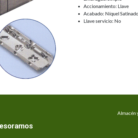
Accionamiento: Llave
Acabado: Níquel Satinad
Llave servicio: No
Almacén y
asesoramos