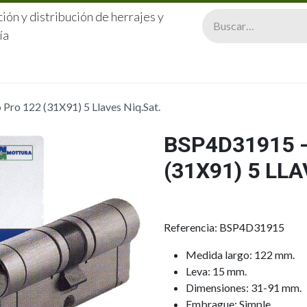
ión y distribución de herrajes y
ía
CERRAJERÍA
QUIÉNES SOMOS
CATÁLOGOS
CONTA
ro 122 (31X91) 5 Llaves Niq.Sat.
BSP4D31915 -
(31X91) 5 LLA
Referencia: BSP4D31915
Medida largo: 122 mm.
Leva: 15 mm.
Dimensiones: 31-91 mm.
Embrague: Simple