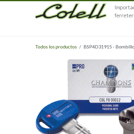
Ir al contenido
Importac
ferreter
HOME
HERRAJES
FERRETERÍA
Todos los productos
BSP4D31915 - Bombillo P