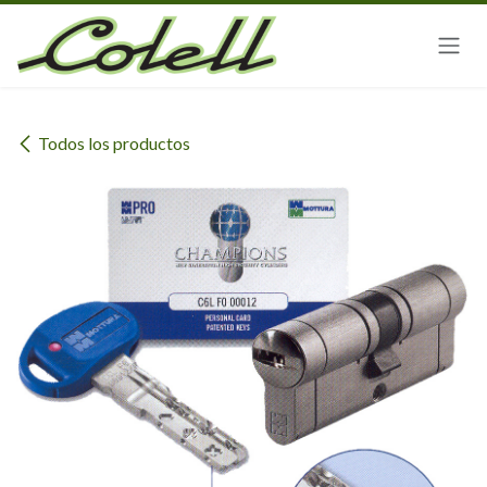
Ir al contenido
Todos los productos