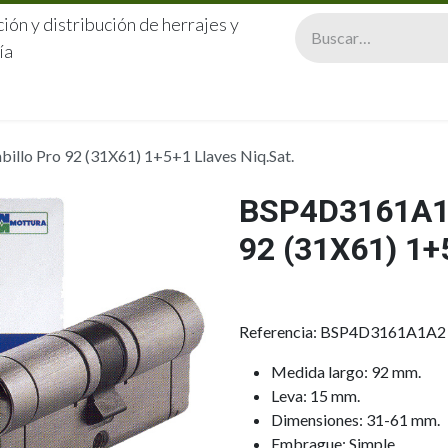
ión y distribución de herrajes y
ía
CERRAJERÍA
QUIÉNES SOMOS
CATÁLOGOS
CONTA
lo Pro 92 (31X61) 1+5+1 Llaves Niq.Sat.
BSP4D3161A1
92 (31X61) 1+
Referencia: BSP4D3161A1A2
Medida largo: 92 mm.
Leva: 15 mm.
Dimensiones: 31-61 mm.
Embrague: Simple