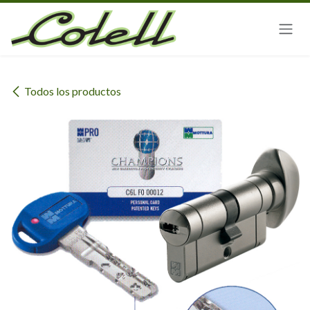
Ir al contenido
Todos los productos