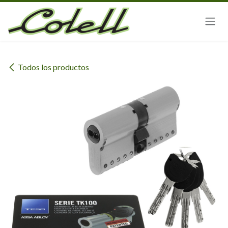
Ir al contenido
Todos los productos