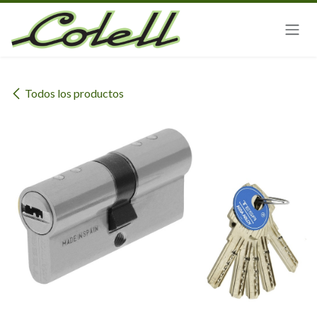
Ir al contenido
Todos los productos