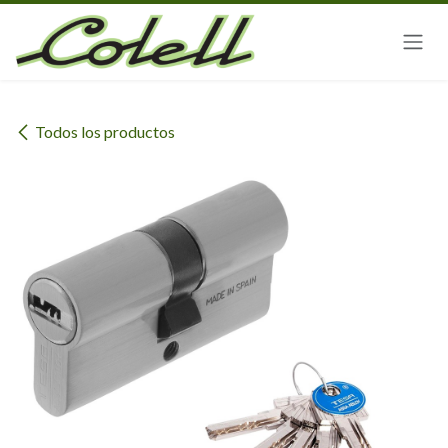
Ir al contenido
Todos los productos