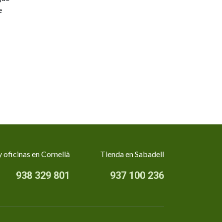
e
 oficinas en Cornellà
Tienda en Sabadell
938 329 801
937 100 236