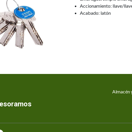
Accionamiento: llave/llav
Acabado: latón
Almacén y
asesoramos