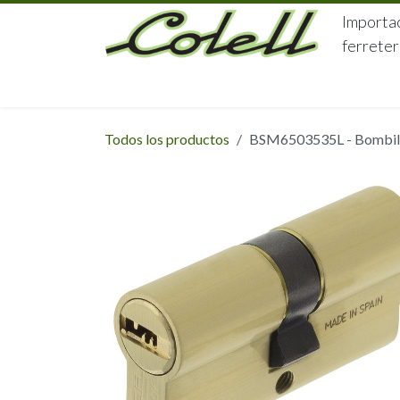
Ir al contenido
Importac
ferreter
HOME
HERRAJES
FERRETERÍA
Todos los productos
BSM6503535L - Bombillo