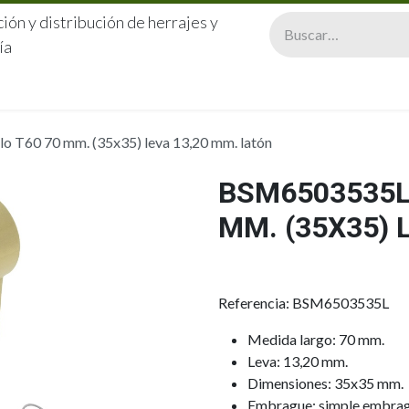
ión y distribución de herrajes y
ía
CERRAJERÍA
QUIÉNES SOMOS
CATÁLOGOS
CONTA
 T60 70 mm. (35x35) leva 13,20 mm. latón
BSM6503535L 
MM. (35X35) 
Referencia: BSM6503535L
Medida largo: 70 mm.
Leva: 13,20 mm.
Dimensiones: 35x35 mm.
Embrague: simple embra