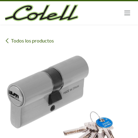
Ir al contenido
Todos los productos