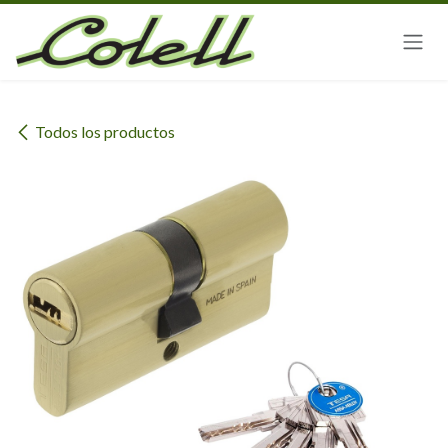
Ir al contenido
Todos los productos