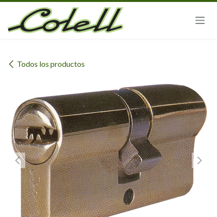
Ir al contenido
Todos los productos