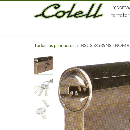
Ir al contenido
Importac
ferreter
HOME
HERRAJES
FERRETERÍA
Todos los productos
BSC353535NS - BOMBI