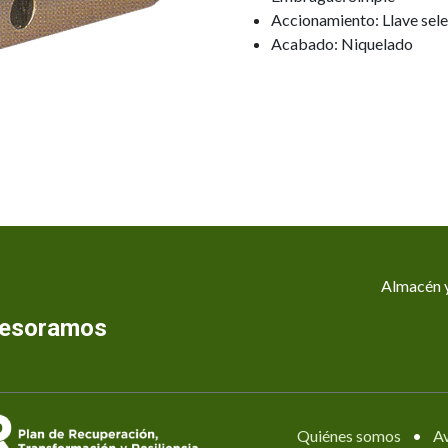
Accionamiento: Llave sele
Acabado: Niquelado
Almacén y
asesoramos
Quiénes somos
•
Av