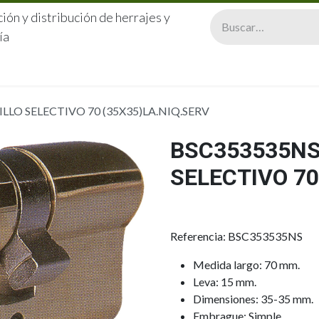
ión y distribución de herrajes y
ía
CERRAJERÍA
QUIÉNES SOMOS
CATÁLOGOS
CONTA
LLO SELECTIVO 70 (35X35)LA.NIQ.SERV
BSC353535NS
SELECTIVO 70
Referencia: BSC353535NS
Medida largo: 70 mm.
Leva: 15 mm.
Dimensiones: 35-35 mm.
Embrague: Simple