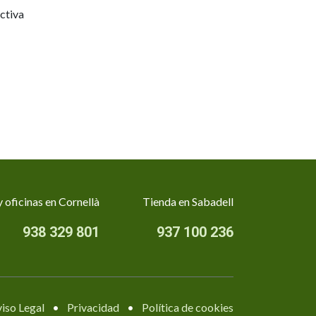
ctiva
 oficinas en Cornellà
Tienda en Sabadell
938 329 801
937 100 236
iso Legal
•
Privacidad
•
Política de cookies