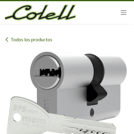
Ir al contenido
Todos los productos