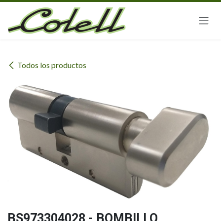
Ir al contenido
Todos los productos
BS973304028 - BOMBILLO