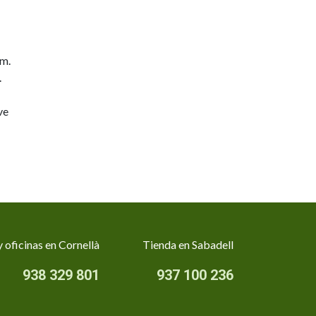
mm.
.
ve
 oficinas en Cornellà
Tienda en Sabadell
938 329 801
937 100 236