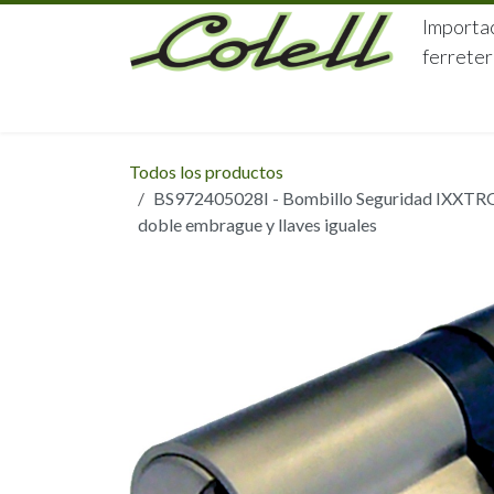
Ir al contenido
Importac
ferreter
HOME
HERRAJES
FERRETERÍA
Todos los productos
BS972405028I - Bombillo Seguridad IXXTR
doble embrague y llaves iguales