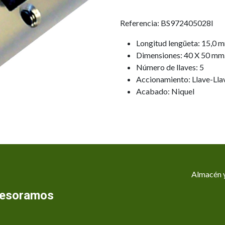
Referencia: BS972405028I
Longitud lengüeta: 15,0 
Dimensiones: 40 X 50 mm
Número de llaves: 5
Accionamiento: Llave-Lla
Acabado: Niquel
Almacén y
asesoramos