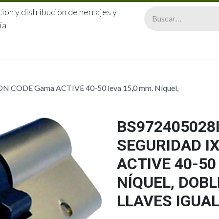
ión y distribución de herrajes y
ía
CERRAJERÍA
QUIÉNES SOMOS
CATÁLOGOS
CONTA
ON CODE Gama ACTIVE 40-50 leva 15,0 mm. Níquel,
BS972405028I
SEGURIDAD I
ACTIVE 40-50
NÍQUEL, DOB
LLAVES IGUA