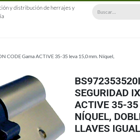
ión y distribución de herrajes y
ía
CERRAJERÍA
QUIÉNES SOMOS
CATÁLOGOS
CONTA
ON CODE Gama ACTIVE 35-35 leva 15,0 mm. Níquel,
BS972353520I
SEGURIDAD I
ACTIVE 35-35
NÍQUEL, DOB
LLAVES IGUA