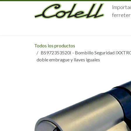
Ir al contenido
Importac
ferreter
HOME
HERRAJES
FERRETERÍA
Todos los productos
BS972353520I - Bombillo Seguridad IXXTR
doble embrague y llaves iguales