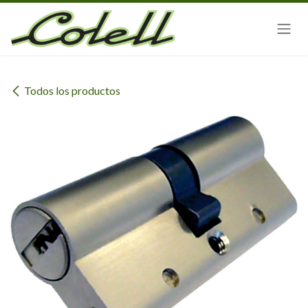
Ir al contenido
Todos los productos