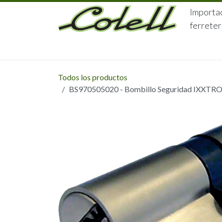
Ir al contenido
Importac
ferreter
HOME
HERRAJES
FERRETERÍA
Todos los productos
BS970505020 - Bombillo Seguridad IXXTRO