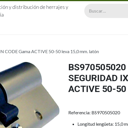
ión y distribución de herrajes y
ía
CERRAJERÍA
QUIÉNES SOMOS
CATÁLOGOS
CONTA
N CODE Gama ACTIVE 50-50 leva 15,0 mm. latón
BS970505020 
SEGURIDAD I
ACTIVE 50-50
Referencia: BS970505020
Longitud lengüeta: 15,0 