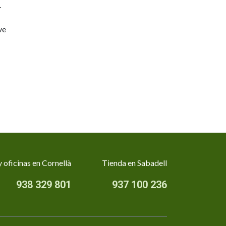
.
ve
 oficinas en Cornellà
Tienda en Sabadell
938 329 801
937 100 236