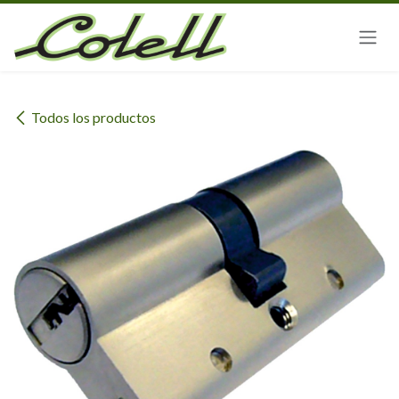
Ir al contenido
Todos los productos