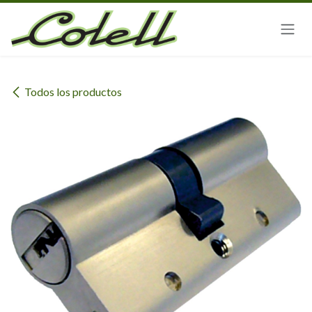
Ir al contenido
Todos los productos