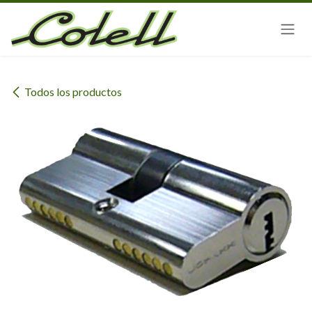
Ir al contenido
Todos los productos