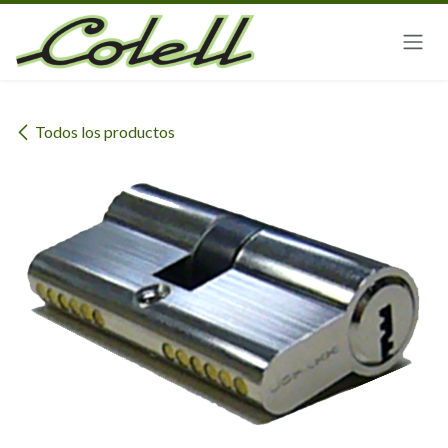
Ir al contenido
Todos los productos