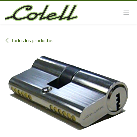
Ir al contenido
Todos los productos