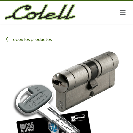
Ir al contenido
Todos los productos