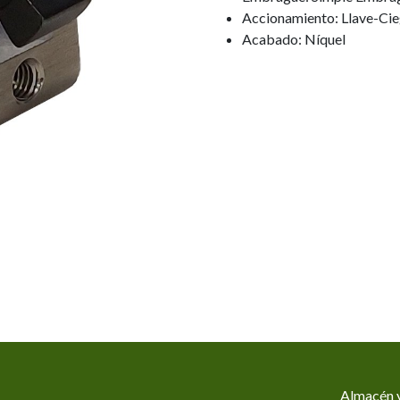
Accionamiento: Llave-Ci
Acabado: Níquel
Almacén y