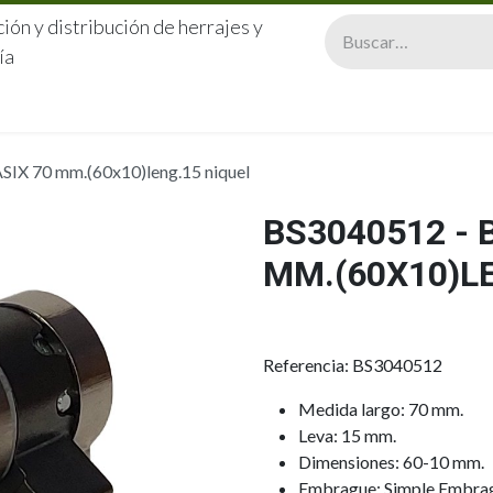
ión y distribución de herrajes y
ía
CERRAJERÍA
QUIÉNES SOMOS
CATÁLOGOS
CONTA
SIX 70 mm.(60x10)leng.15 niquel
BS3040512 - 
MM.(60X10)L
Referencia: BS3040512
Medida largo: 70 mm.
Leva: 15 mm.
Dimensiones: 60-10 mm.
Embrague: Simple Embra