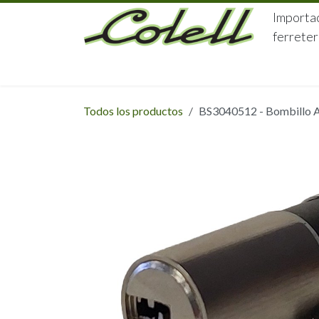
Ir al contenido
Importac
ferreter
HOME
HERRAJES
FERRETERÍA
Todos los productos
BS3040512 - Bombillo A