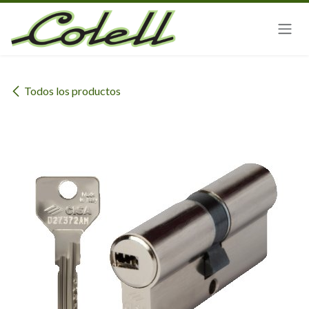
Ir al contenido
Todos los productos