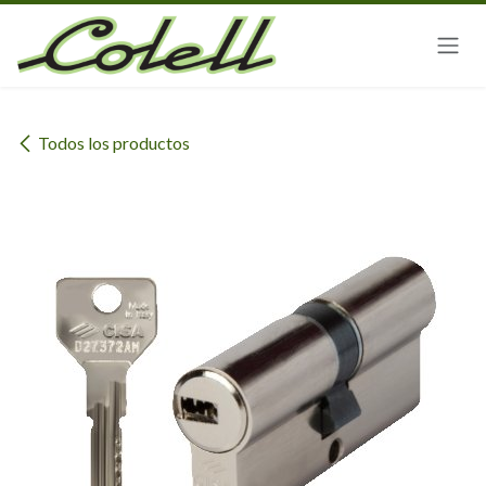
Ir al contenido
Todos los productos