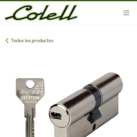
Ir al contenido
Todos los productos