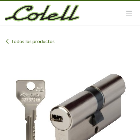
Ir al contenido
Todos los productos