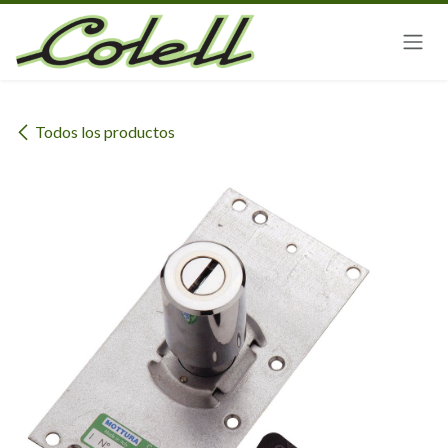
Ir al contenido
Todos los productos