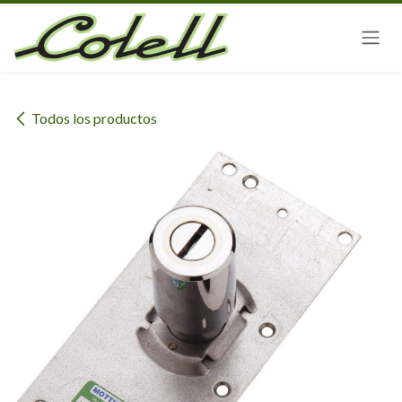
Ir al contenido
Todos los productos